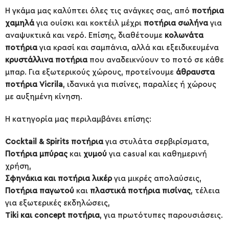
Η γκάμα μας καλύπτει όλες τις ανάγκες σας, από
ποτήρια
χαμηλά
για ουίσκι και κοκτέιλ μέχρι
ποτήρια σωλήνα
για
αναψυκτικά και νερό. Επίσης, διαθέτουμε
κολωνάτα
ποτήρια
για κρασί και σαμπάνια, αλλά και εξειδικευμένα
κρυστάλλινα ποτήρια
που αναδεικνύουν το ποτό σε κάθε
μπαρ. Για εξωτερικούς χώρους, προτείνουμε
άθραυστα
ποτήρια Vicrila
, ιδανικά για πισίνες, παραλίες ή χώρους
με αυξημένη κίνηση.
Η κατηγορία μας περιλαμβάνει επίσης:
Cocktail & Spirits ποτήρια
για στυλάτα σερβιρίσματα,
Ποτήρια μπύρας
και
χυμού
για casual και καθημερινή
χρήση,
Σφηνάκια και ποτήρια λικέρ
για μικρές απολαύσεις,
Ποτήρια παγωτού
και
πλαστικά ποτήρια πισίνας
, τέλεια
για εξωτερικές εκδηλώσεις,
Tiki και concept ποτήρια
, για πρωτότυπες παρουσιάσεις.