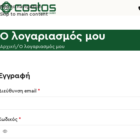
Skip to navigation
Skip to main content
O λογαριασμός μου
Αρχική
O λογαριασμός μου
Εγγραφή
*
Διεύθυνση email
*
Κωδικός