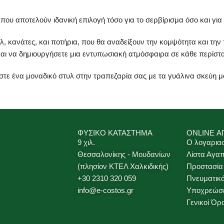
ου αποτελούν ιδανική επιλογή τόσο για το σερβίρισμα όσο και για
λ, κανάτες, και ποτήρια, που θα αναδείξουν την κομψότητα και τη
 και να δημιουργήσετε μια εντυπωσιακή ατμόσφαιρα σε κάθε περίστ
ε ένα μοναδικό στυλ στην τραπεζαρία σας με τα γυάλινα σκεύη μας
ΦΥΣΙΚΟ ΚΑΤΑΣΤΗΜΑ
ONLINE Α
9 χιλ.
Ο λογαρια
Θεσσαλονίκης - Μουδανίων
Λίστα Αγα
(πλησίον ΚΤΕΛ Χαλκιδικής)
Προστασία
+30 2310 320 059
Πνευματικ
info@e-costos.gr
Υποχρεώσε
Γενικοί Όρ