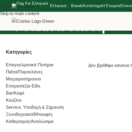
Ελληνικά
Brands
Κατάστημα
Η Εταιρεία
Επικο
Skip to navigation
Skip to main content
Γυάλινα σκεύη
Κατηγορίες
Επαγγελματικά Ποτήρια
Δεν βρέθηκε κανένα πρ
Πιάτα/Πορσελάνες
Μαχαιροπήρουνα
Επιτραπέζια Είδη
Bar/Καφέ
Κουζίνα
Service, Υποδοχή & Σήμανση
Ξενοδοχειακό/Μπουφές
Καθαρισμός/Αναλώσιμα