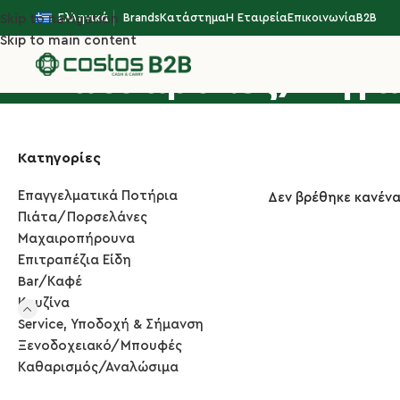
Ελληνικά
Brands
Κατάστημα
Η Εταιρεία
Επικοινωνία
B2B
Skip to navigation
Skip to main content
Κατσαρόλες/Τηγά
Κατηγορίες
Επαγγελματικά Ποτήρια
Δεν βρέθηκε κανένα
Πιάτα/Πορσελάνες
Μαχαιροπήρουνα
Επιτραπέζια Είδη
Bar/Καφέ
Κουζίνα
Service, Υποδοχή & Σήμανση
Ξενοδοχειακό/Μπουφές
Καθαρισμός/Αναλώσιμα