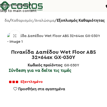
Skip to navigation
Skip to main content
ελίδα
Καθαρισμός/Αναλώσιμα
Εξοπλισμός Καθαριότητας
Κλικ για μεγέθυνση
Πινακίδα Δαπέδου Wet Floor ABS
32×64εκ GX-030Y
Κωδικός προϊόντος
: GX-030Y
Σύνδεση για να δείτε τις τιμές
Εξαντλημένο
Προσθήκη στα αγαπημένα