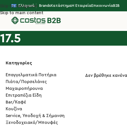
Ελληνικά
Brands
Κατάστημα
Η Εταιρεία
Επικοινωνία
B2B
Skip to navigation
Skip to main content
17.5
Κατηγορίες
Επαγγελματικά Ποτήρια
Δεν βρέθηκε κανένα
Πιάτα/Πορσελάνες
Μαχαιροπήρουνα
Επιτραπέζια Είδη
Bar/Καφέ
Κουζίνα
Service, Υποδοχή & Σήμανση
Ξενοδοχειακό/Μπουφές