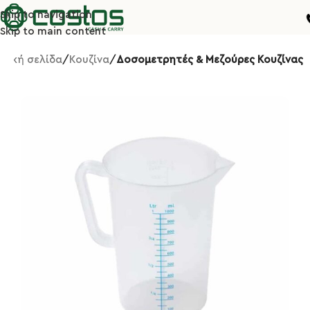
Skip to navigation
Skip to main content
ρχική σελίδα
Κουζίνα
Δοσομετρητές & Μεζούρες Κουζίνας