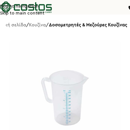
Skip to navigation
Skip to main content
ρχική σελίδα
Κουζίνα
Δοσομετρητές & Μεζούρες Κουζίνας