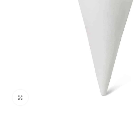
Κλικ για μεγέθυνση