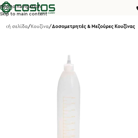
Skip to navigation
Skip to main content
ρχική σελίδα
Κουζίνα
Δοσομετρητές & Μεζούρες Κουζίνας