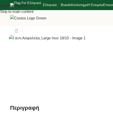
Ελληνικά
Brands
Κατάστημα
Η Εταιρεία
Επικο
Skip to navigation
Skip to main content
Αρχική σελίδα
Κουζίνα
Γενικά Εργαλεία Κουζίνας
Γάντι Ασφαλεί
Κλικ για μεγέθυνση
Περιγραφή