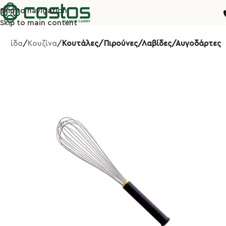
Skip to navigation
Skip to main content
σελίδα
Κουζίνα
Κουτάλες/Πιρούνες/Λαβίδες/Αυγοδάρτες