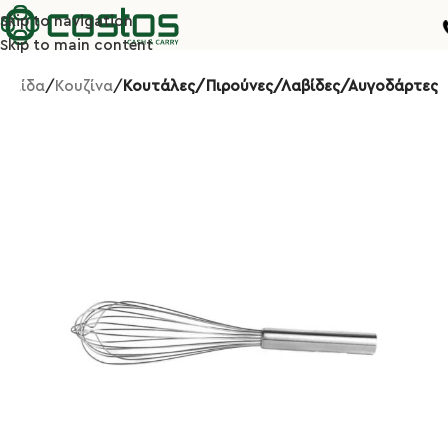
Skip to navigation
Skip to main content
σελίδα
Κουζίνα
Κουτάλες/Πιρούνες/Λαβίδες/Αυγοδάρτες