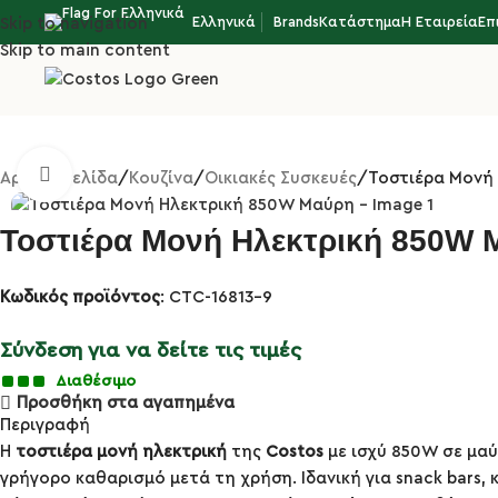
Ελληνικά
Brands
Κατάστημα
Η Εταιρεία
Επ
Skip to navigation
Skip to main content
Κλικ για μεγέθυνση
Αρχική σελίδα
Κουζίνα
Οικιακές Συσκευές
Τοστιέρα Μονή
Τοστιέρα Μονή Ηλεκτρική 850W 
Κωδικός προϊόντος
: CTC-16813-9
Σύνδεση για να δείτε τις τιμές
Διαθέσιμο
Προσθήκη στα αγαπημένα
Περιγραφή
Η
τοστιέρα μονή ηλεκτρική
της
Costos
με ισχύ 850W σε μαύ
γρήγορο καθαρισμό μετά τη χρήση. Ιδανική για snack bars,