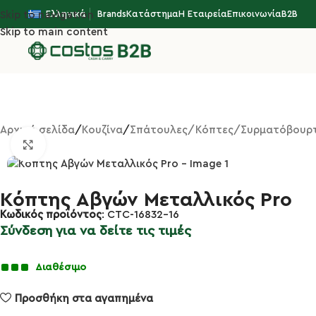
Ελληνικά
Brands
Κατάστημα
Η Εταιρεία
Επικοινωνία
B2B
Skip to navigation
Skip to main content
Αρχική σελίδα
Κουζίνα
Σπάτουλες/Κόπτες/Συρματόβουρ
Κλικ για μεγέθυνση
Κόπτης Αβγών Μεταλλικός Pro
Κωδικός προϊόντος
: CTC-16832-16
Σύνδεση για να δείτε τις τιμές
Διαθέσιμο
Προσθήκη στα αγαπημένα