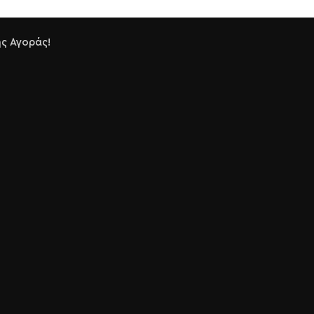
ς Αγοράς!