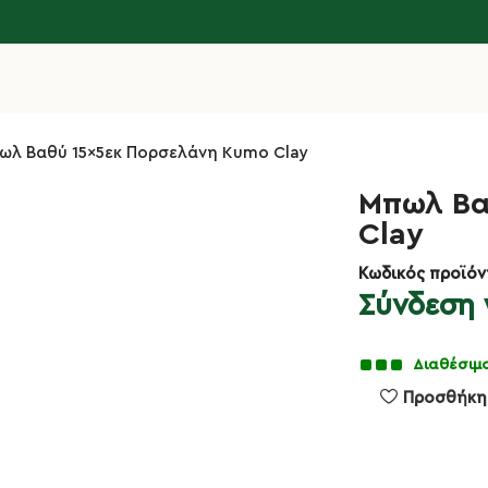
ωλ Βαθύ 15×5εκ Πορσελάνη Kumo Clay
Μπωλ Βα
Clay
Κωδικός προϊόν
Σύνδεση γ
Διαθέσιμ
Προσθήκη