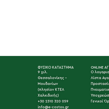
ΦΥΣΙΚΟ ΚΑΤΑΣΤΗΜΑ
ONLINE Α
9 χιλ.
Ο λογαρι
Θεσσαλονίκης -
Λίστα Αγ
Μουδανίων
Προστασί
(πλησίον ΚΤΕΛ
Πνευματι
Χαλκιδικής)
Υποχρεώσ
+30 2310 320 059
Γενικοί Ό
info@e-costos.gr