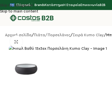
Ελληνικά
Brands
Κατάστημα
Η Εταιρεία
Επικοινωνία
B2B
Skip to navigation
Skip to main content
Αρχική σελίδα
Πιάτα/Πορσελάνες
Σειρά Kumo Clay
Μπ
Κλικ για μεγέθυνση