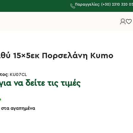
Παραγγελίες: (+30) 2310 320 0
θύ 15×5εκ Πορσελάνη Kumo
τος
: KU07CL
ια να δείτε τις τιμές
ο
 στα αγαπημένα