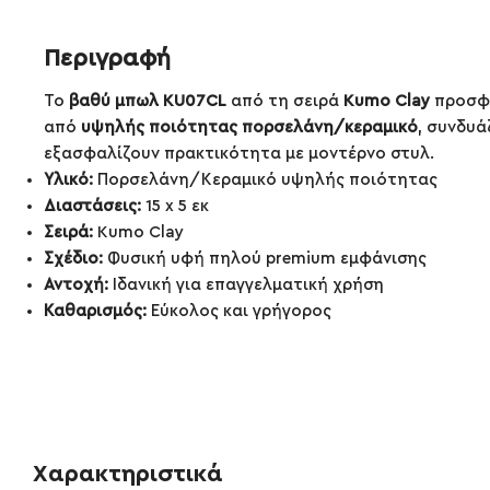
Περιγραφή
Το
βαθύ μπωλ KU07CL
από τη σειρά
Kumo Clay
προσφέ
από
υψηλής ποιότητας πορσελάνη/κεραμικό
, συνδυά
εξασφαλίζουν πρακτικότητα με μοντέρνο στυλ.
Υλικό:
Πορσελάνη/Κεραμικό υψηλής ποιότητας
Διαστάσεις:
15 x 5 εκ
Σειρά:
Kumo Clay
Σχέδιο:
Φυσική υφή πηλού premium εμφάνισης
Αντοχή:
Ιδανική για επαγγελματική χρήση
Καθαρισμός:
Εύκολος και γρήγορος
Χαρακτηριστικά