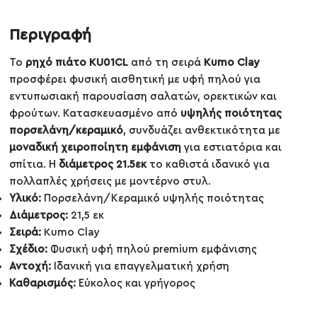
Περιγραφή
Το
ρηχό πιάτο KU01CL
από τη σειρά
Kumo Clay
προσφέρει φυσική αισθητική με υφή πηλού για
εντυπωσιακή παρουσίαση σαλατών, ορεκτικών και
φρούτων. Κατασκευασμένο από
υψηλής ποιότητας
πορσελάνη/κεραμικό
, συνδυάζει ανθεκτικότητα με
μοναδική χειροποίητη εμφάνιση
για εστιατόρια και
σπίτια. Η
διάμετρος 21.5εκ
το καθιστά ιδανικό για
πολλαπλές χρήσεις με μοντέρνο στυλ.
Υλικό:
Πορσελάνη/Κεραμικό υψηλής ποιότητας
Διάμετρος:
21,5 εκ
Σειρά:
Kumo Clay
Σχέδιο:
Φυσική υφή πηλού premium εμφάνισης
Αντοχή:
Ιδανική για επαγγελματική χρήση
Καθαρισμός:
Εύκολος και γρήγορος