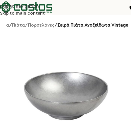
Skip to navigation
Skip to main content
λίδα
Πιάτα/Πορσελάνες
Σειρά Πιάτα Ανοξείδωτα Vintage