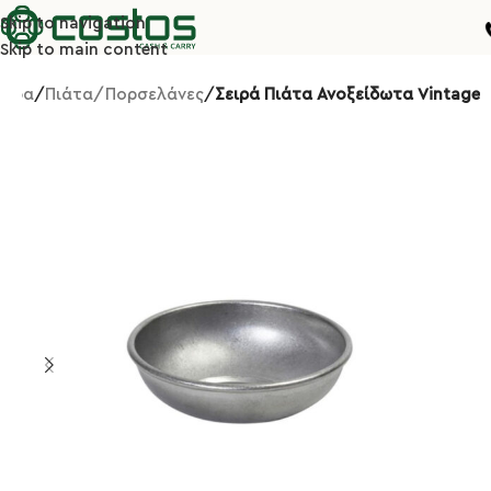
Skip to navigation
Skip to main content
λίδα
Πιάτα/Πορσελάνες
Σειρά Πιάτα Ανοξείδωτα Vintage