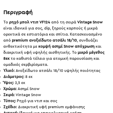
Περιγραφή
Το
ρηχό μπoλ ντιπ VF124
από τη σειρά
Vintage Snow
είναι ιδανικό για σος, dip, ξηρούς καρπούς ή μικρά
ορεκτικά σε εστιατόρια και σπίτια. Κατασκευασμένο
από
premium ανοξείδωτο ατσάλι 18/10
, συνδυάζει
ανθεκτικότητα με
κομψή ασημί Snow απόχρωση
και
διακριτική υφή υψηλής αισθητικής. Το
μικρό μέγεθος
8εκ
το καθιστά τέλειο για ατομική παρουσίαση και
ομαδικές σερβιρίσματα.
Υλικό:
Ανοξείδωτο ατσάλι 18/10 υψηλής ποιότητας
Διάμετρος:
8 εκ
Ύψος:
2,5 εκ
Χρώμα:
Ασημί Snow
Σειρά:
Vintage Snow
Τύπος:
Ρηχό για ντιπ και σος
Σχέδιο:
Διακριτική υφή premium εμφάνισης